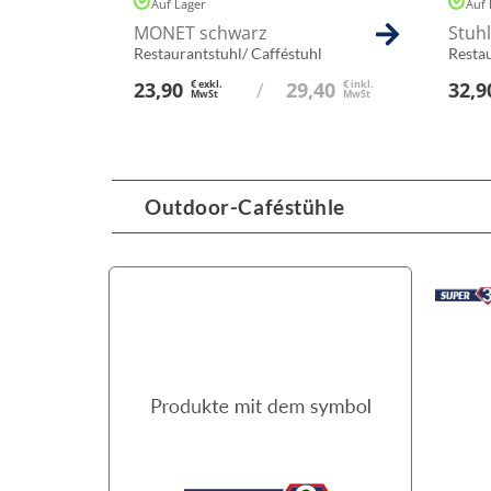
Auf Lager
Auf 
MONET schwarz
Stuh
Restaurantstuhl/ Cafféstuhl
Restau
23,90
€ exkl.
/
29,40
€ inkl.
32,9
MwSt
MwSt
Outdoor-Caféstühle