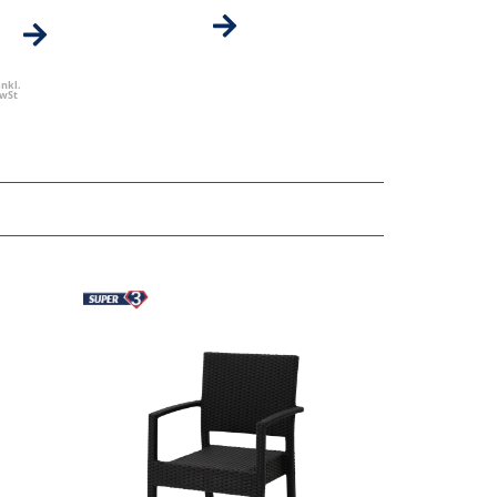
inkl.
wSt