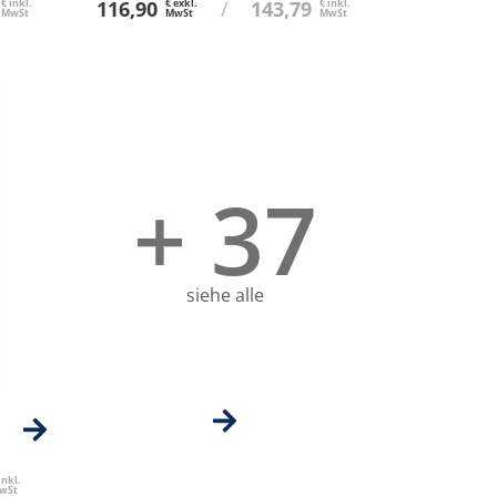
€ inkl.
116,90
€ exkl.
/
143,79
€ inkl.
MwSt
MwSt
MwSt
+ 37
siehe alle
inkl.
wSt