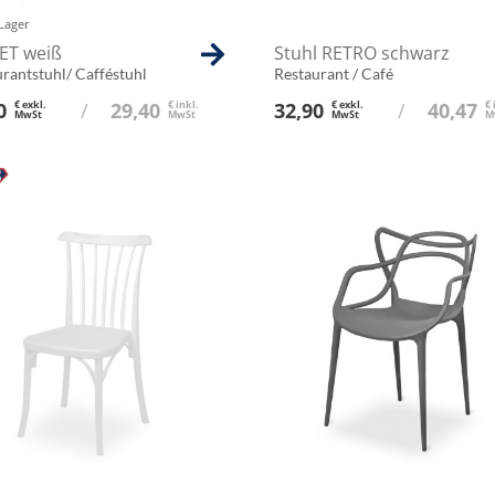
Lager
T weiß
Stuhl RETRO schwarz
rantstuhl/ Cafféstuhl
Restaurant / Café
0
€ exkl.
/
29,40
€ inkl.
32,90
€ exkl.
/
40,47
€ 
MwSt
MwSt
MwSt
M