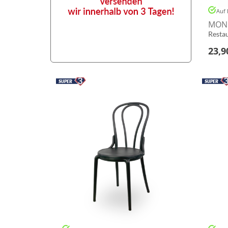
Auf 
MONE
Restau
23,9