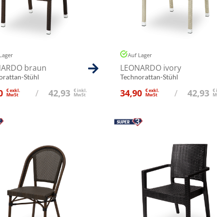
Lager
Auf Lager
ARDO braun
LEONARDO ivory
orattan-Stühl
Technorattan-Stühl
0
€ exkl.
/
42,93
€ inkl.
34,90
€ exkl.
/
42,93
€ 
MwSt
MwSt
MwSt
M