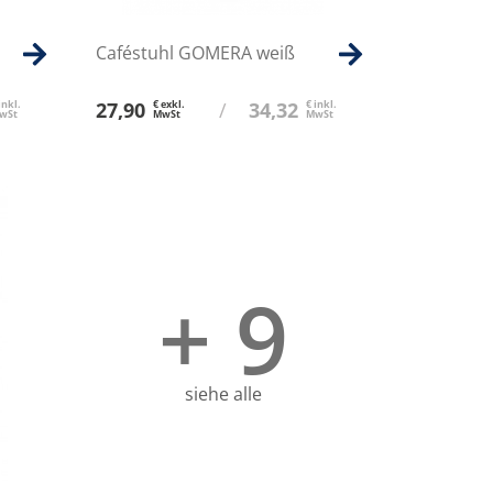
Caféstuhl GOMERA weiß
inkl.
27,90
€ exkl.
/
34,32
€ inkl.
wSt
MwSt
MwSt
+ 9
siehe alle