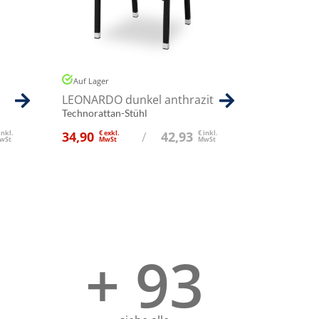
Auf Lager
LEONARDO dunkel anthrazit
Technorattan-Stühl
inkl.
34,90
€ exkl.
/
42,93
€ inkl.
wSt
MwSt
MwSt
+ 93