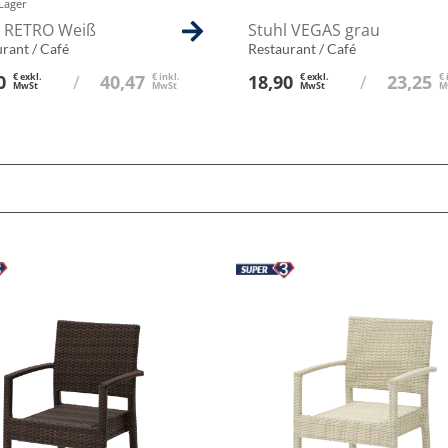
Lager
l RETRO Weiß
Stuhl VEGAS grau
rant / Café
Restaurant / Café
0
€ exkl.
/
40,47
€ inkl.
18,90
€ exkl.
/
23,25
€ 
MwSt
MwSt
MwSt
M