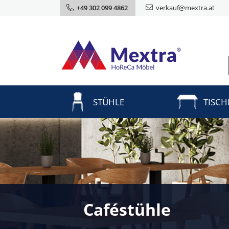
+49 302 099 4862
verkauf@mextra.at
STÜHLE
TISCH
Caféstühle