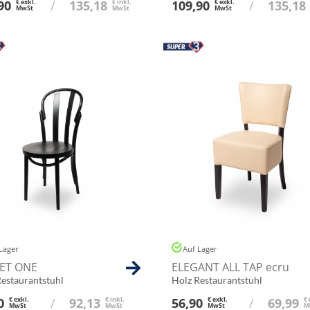
90
€ exkl.
/
135,18
€ inkl.
109,90
€ exkl.
/
135,18
MwSt
MwSt
MwSt
Lager
Auf Lager
ET ONE
ELEGANT ALL TAP ecru
Restaurantstuhl
Holz Restaurantstuhl
0
€ exkl.
/
92,13
€ inkl.
56,90
€ exkl.
/
69,99
€ 
MwSt
MwSt
MwSt
M