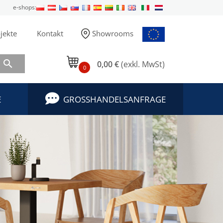
e-shops:
jekte
Kontakt
Showrooms

0,00 €
(exkl. MwSt)
0
E
GROSSHANDELSANFRAGE