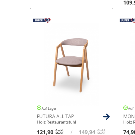
109,
Auf Lager
Auf 
FUTURA ALL TAP
MON
Holz Restaurantstuhl
Holz 
121,90
€ exkl.
/
149,94
€ inkl.
74,9
MwSt
MwSt