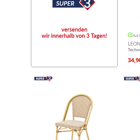
Auf 
LEON
Techn
34,9