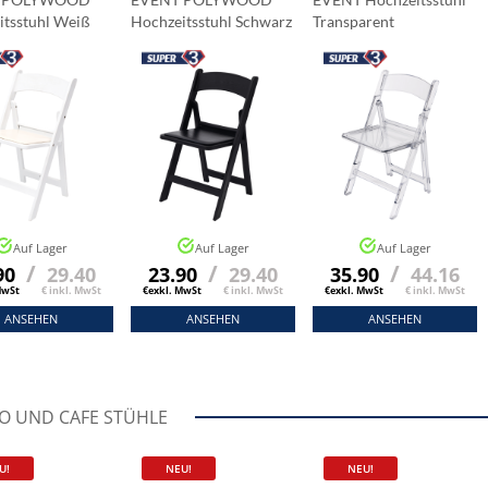
itsstuhl Weiß
Hochzeitsstuhl Schwarz
Transparent
Auf Lager
Auf Lager
Auf Lager
/
/
/
90
29.40
23.90
29.40
35.90
44.16
MwSt
€ inkl. MwSt
€exkl. MwSt
€ inkl. MwSt
€exkl. MwSt
€ inkl. MwSt
ANSEHEN
ANSEHEN
ANSEHEN
RO UND CAFE STÜHLE
U!
NEU!
NEU!