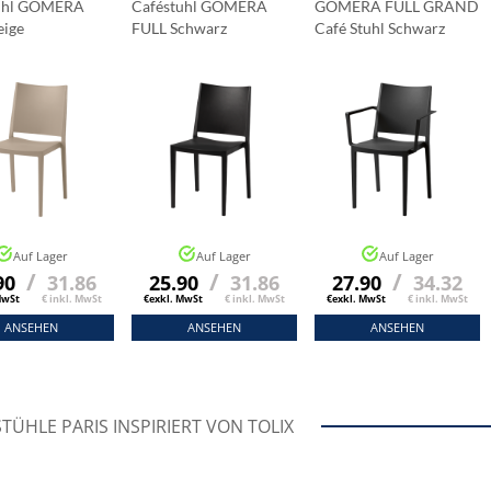
uhl GOMERA
Caféstuhl GOMERA
GOMERA FULL GRAND
eige
FULL Schwarz
Café Stuhl Schwarz
Auf Lager
Auf Lager
Auf Lager
/
/
/
90
31.86
25.90
31.86
27.90
34.32
MwSt
€ inkl. MwSt
€exkl. MwSt
€ inkl. MwSt
€exkl. MwSt
€ inkl. MwSt
ANSEHEN
ANSEHEN
ANSEHEN
TÜHLE PARIS INSPIRIERT VON TOLIX