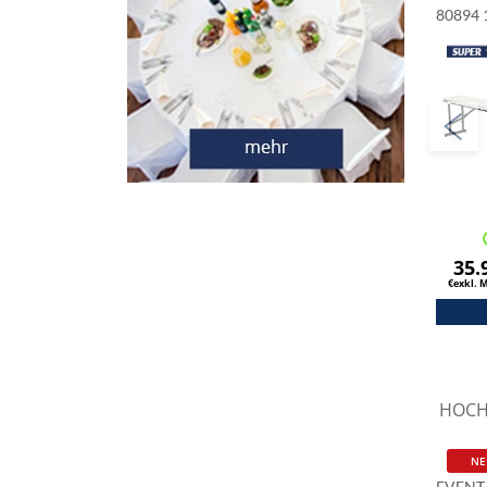
80894
35.
€exkl. 
HOCH
NE
EVENT