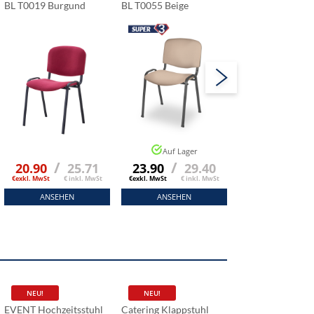
BL T0019 Burgund
BL T0055 Beige
BL T0024 Dunke
Auf Lager
/
/
/
20.90
25.71
23.90
29.40
20.90
2
€exkl. MwSt
€ inkl. MwSt
€exkl. MwSt
€ inkl. MwSt
€exkl. MwSt
€ ink
ANSEHEN
ANSEHEN
ANSEHEN
NEU!
NEU!
NEU!
EVENT Hochzeitsstuhl
Catering Klappstuhl
Catering Klappst