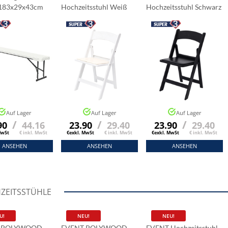
 183x29x43cm
Hochzeitsstuhl Weiß
Hochzeitsstuhl Schwarz
Auf Lager
Auf Lager
Auf Lager
/
/
/
90
44.16
23.90
29.40
23.90
29.40
MwSt
€ inkl. MwSt
€exkl. MwSt
€ inkl. MwSt
€exkl. MwSt
€ inkl. MwSt
ANSEHEN
ANSEHEN
ANSEHEN
ZEITSSTÜHLE
U!
NEU!
NEU!
 POLYWOOD
EVENT POLYWOOD
EVENT Hochzeitsstuhl