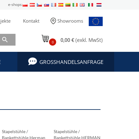
e-shops:
jekte
Kontakt
Showrooms

0,00 €
(exkl. MwSt)
0
E
GROSSHANDELSANFRAGE
Stapelstühle /
Stapelstühle /
Stapelstühle /
Bankettstühle Herman
Bankettstühle HERMAN
Bankettstühle 