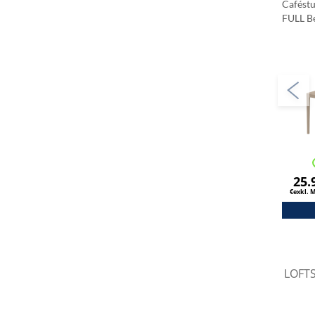
Cafést
FULL B
25.
€exkl. 
LOFTS