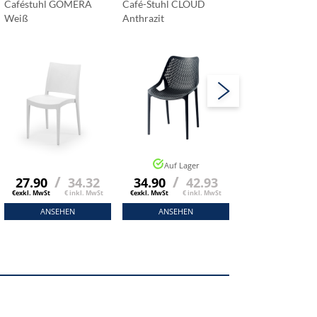
Caféstuhl GOMERA
Café-Stuhl CLOUD
Café-Stuhl CLO
Weiß
Anthrazit
Amber Dune
Auf Lager
Auf Lage
/
/
/
27.90
34.32
34.90
42.93
34.90
4
€exkl. MwSt
€ inkl. MwSt
€exkl. MwSt
€ inkl. MwSt
€exkl. MwSt
€ ink
ANSEHEN
ANSEHEN
ANSEHEN