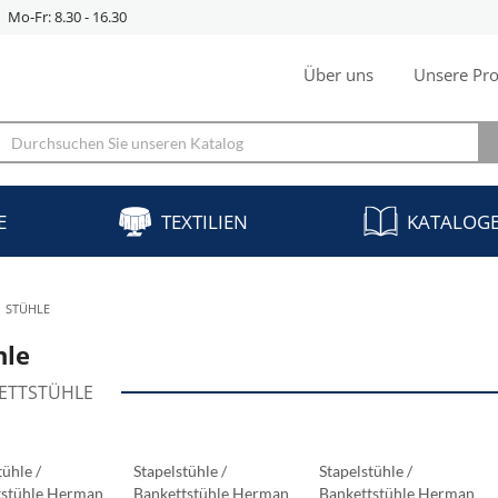
Mo-Fr: 8.30 - 16.30
Über uns
Unsere Pro
E
TEXTILIEN
KATALOG
STÜHLE
hle
ETTSTÜHLE
tühle /
Stapelstühle /
Stapelstühle /
tstühle Herman
Bankettstühle Herman
Bankettstühle Herman