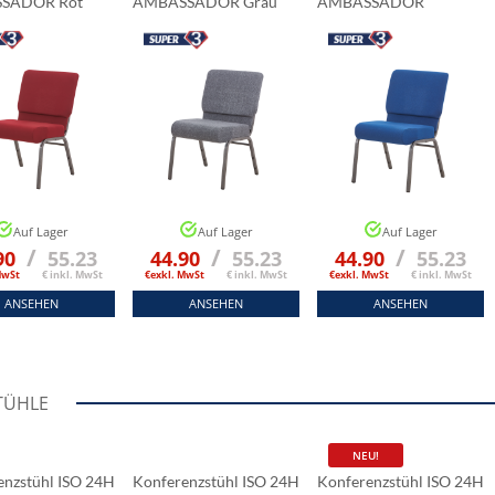
SADOR Rot
AMBASSADOR Grau
AMBASSADOR
Marineblau
Auf Lager
Auf Lager
Auf Lager
/
/
/
90
55.23
44.90
55.23
44.90
55.23
MwSt
€ inkl. MwSt
€exkl. MwSt
€ inkl. MwSt
€exkl. MwSt
€ inkl. MwSt
ANSEHEN
ANSEHEN
ANSEHEN
TÜHLE
NEU!
enzstühl ISO 24H
Konferenzstühl ISO 24H
Konferenzstühl ISO 24H