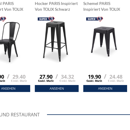
l PARIS
Hocker PARIS Inspiriert
Schemel PARIS
ert Von TOLIX
Von TOLIX Schwarz
Inspiriert Von TOLIX
rz
Schwarz
/
/
/
90
29.40
27.90
34.32
19.90
24.48
MwSt
€ inkl. MwSt
€exkl. MwSt
€ inkl. MwSt
€exkl. MwSt
€ inkl. MwSt
ANSEHEN
ANSEHEN
ANSEHEN
 UND RESTAURANT