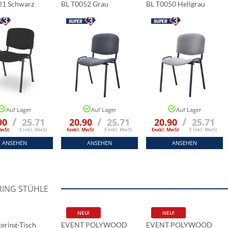
21 Schwarz
BL T0052 Grau
BL T0050 Hellgrau
Auf Lager
Auf Lager
Auf Lager
/
/
/
90
25.71
20.90
25.71
20.90
25.71
MwSt
€ inkl. MwSt
€exkl. MwSt
€ inkl. MwSt
€exkl. MwSt
€ inkl. MwSt
ANSEHEN
ANSEHEN
ANSEHEN
RING STÜHLE
NEU!
NEU!
ering-Tisch
EVENT POLYWOOD
EVENT POLYWOOD