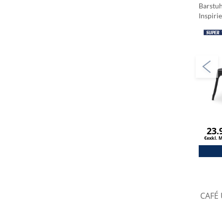
Barstuh
Inspiri
Schwa
23.
€exkl. 
CAFÉ