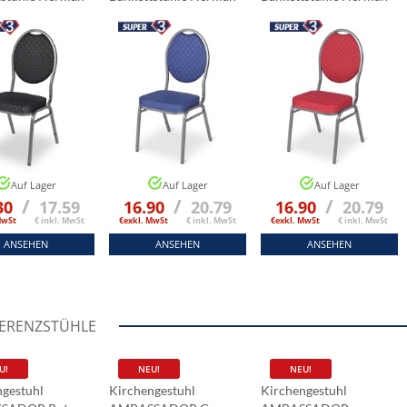
rz
Marineblau
Rot
Auf Lager
Auf Lager
Auf Lager
/
/
/
30
17.59
16.90
20.79
16.90
20.79
MwSt
€ inkl. MwSt
€exkl. MwSt
€ inkl. MwSt
€exkl. MwSt
€ inkl. MwSt
ANSEHEN
ANSEHEN
ANSEHEN
ERENZSTÜHLE
U!
NEU!
NEU!
ngestuhl
Kirchengestuhl
Kirchengestuhl