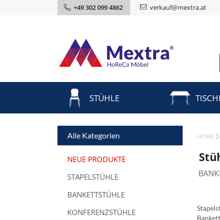
+49 302 099 4862
verkauf@mextra.at
STÜHLE
TISCH
Alle Kategorien
HOME
Stü
NEUE PRODUKTE
BANK
STAPELSTÜHLE
BANKETTSTÜHLE
Stapels
KONFERENZSTÜHLE
Banket