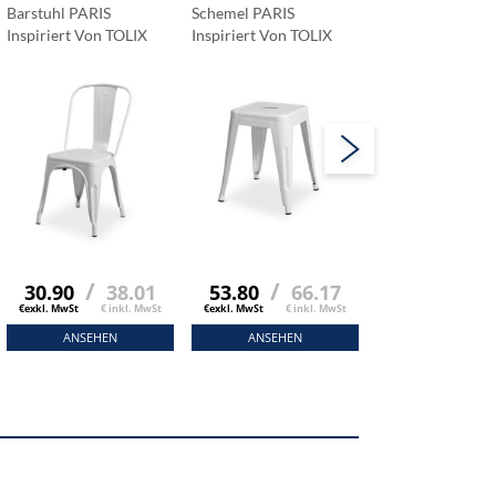
Barstuhl PARIS
Schemel PARIS
Barstuhl PARIS
Inspiriert Von TOLIX
Inspiriert Von TOLIX
Inspiriert Von TO
Weiß
Weiß
Aluminium
/
/
/
30.90
38.01
53.80
66.17
30.90
3
€exkl. MwSt
€ inkl. MwSt
€exkl. MwSt
€ inkl. MwSt
€exkl. MwSt
€ ink
ANSEHEN
ANSEHEN
ANSEHEN