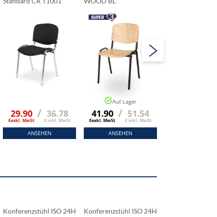
Standard CR T1001
WOOD BL
WOOD
Auf Lager
Auf Lage
/
/
/
29.90
36.78
41.90
51.54
46.90
5
€exkl. MwSt
€ inkl. MwSt
€exkl. MwSt
€ inkl. MwSt
€exkl. MwSt
€ ink
ANSEHEN
ANSEHEN
ANSEHEN
Konferenzstühl ISO 24H
Konferenzstühl ISO 24H
Konferenzstühl 