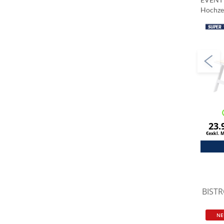
Hochze
23.
€exkl. 
BIST
NE