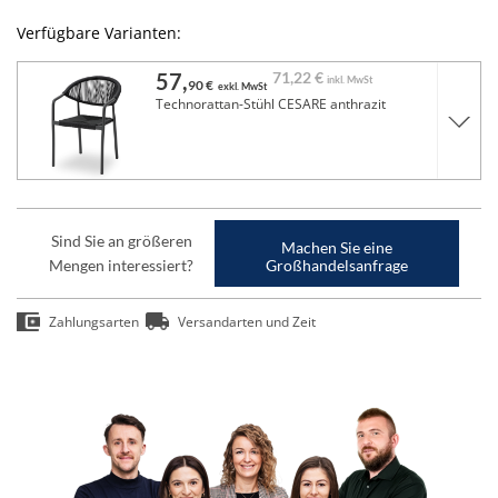
Verfügbare Varianten:
57,
71,
22 €
inkl. MwSt
90 €
exkl. MwSt
Technorattan-Stühl CESARE anthrazit
Sind Sie an größeren
Machen Sie eine
Mengen interessiert?
Großhandelsanfrage
Zahlungsarten
Versandarten und Zeit