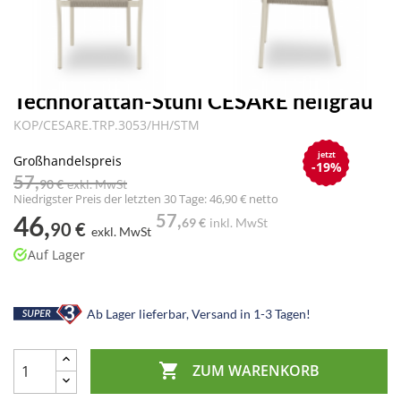
Technorattan-Stühl CESARE hellgrau
KOP/CESARE.TRP.3053/HH/STM
jetzt
Großhandelspreis
-19%
57,
90 €
exkl. MwSt
Niedrigster Preis der letzten 30 Tage: 46,90 € netto
46,
57,
69 €
inkl. MwSt
90 €
exkl. MwSt
Auf Lager
Ab Lager lieferbar, Versand in 1-3 Tagen!

ZUM WARENKORB