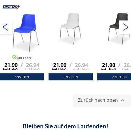
Auf Lager
/
/
/
21.90
26.94
21.90
26.94
21.90
26
€exkl. MwSt
€ inkl. MwSt
€exkl. MwSt
€ inkl. MwSt
€exkl. MwSt
€ inkl
ANSEHEN
ANSEHEN
ANSEHEN
Zurück nach oben

Bleiben Sie auf dem Laufenden!