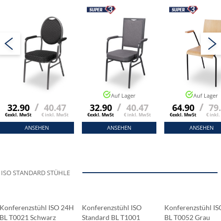
Auf Lager
Auf Lager
/
/
/
32.90
40.47
32.90
40.47
64.90
79
€exkl. MwSt
€ inkl. MwSt
€exkl. MwSt
€ inkl. MwSt
€exkl. MwSt
€ inkl
ANSEHEN
ANSEHEN
ANSEHEN
ISO STANDARD STÜHLE
Konferenzstühl ISO 24H
Konferenzstühl ISO
Konferenzstühl I
BL T0021 Schwarz
Standard BL T1001
BL T0052 Grau