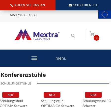
RUFEN SIE UNS AN
SCHREIBEN SIE
Mo-Fr: 8.30 - 16.30
0
menu
Konferenzstühle
SCHULUNGSSTÜHLE
NEU!
NEU!
NEU!
Schulungsstuhl
Schulungsstuhl
Schulungsstuhl 
OPTIMA Schwarz
OPTIMA CA Schwarz-
Schwarz
Grau