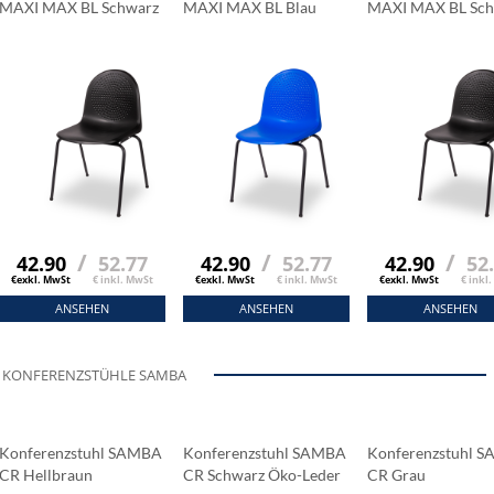
MAXI MAX BL Schwarz
MAXI MAX BL Blau
MAXI MAX BL Sc
/
/
/
42.90
52.77
42.90
52.77
42.90
52
€exkl. MwSt
€ inkl. MwSt
€exkl. MwSt
€ inkl. MwSt
€exkl. MwSt
€ inkl
ANSEHEN
ANSEHEN
ANSEHEN
KONFERENZSTÜHLE SAMBA
Konferenzstuhl SAMBA
Konferenzstuhl SAMBA
Konferenzstuhl 
CR Hellbraun
CR Schwarz Öko-Leder
CR Grau