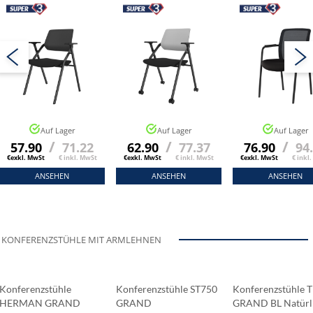
Auf Lager
Auf Lager
Auf Lager
/
/
/
57.90
71.22
62.90
77.37
76.90
94
€exkl. MwSt
€ inkl. MwSt
€exkl. MwSt
€ inkl. MwSt
€exkl. MwSt
€ inkl
ANSEHEN
ANSEHEN
ANSEHEN
KONFERENZSTÜHLE MIT ARMLEHNEN
Konferenzstühle
Konferenzstühle ST750
Konferenzstühle 
HERMAN GRAND
GRAND
GRAND BL Natürl