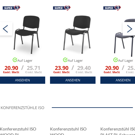
Schwarz
Auf Lager
Auf Lager
Auf Lager
/
/
/
20.90
25.71
23.90
29.40
20.90
25
€exkl. MwSt
€ inkl. MwSt
€exkl. MwSt
€ inkl. MwSt
€exkl. MwSt
€ inkl
ANSEHEN
ANSEHEN
ANSEHEN
KONFERENZSTÜHLE ISO
Konferenzstuhl ISO
Konferenzstuhl ISO
Konferenzstühl IS
WOOD BL
WOOD
PLAST BL Schwar