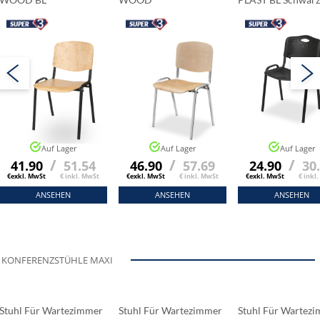
Auf Lager
Auf Lager
Auf Lager
/
/
/
41.90
51.54
46.90
57.69
24.90
30
€exkl. MwSt
€ inkl. MwSt
€exkl. MwSt
€ inkl. MwSt
€exkl. MwSt
€ inkl
ANSEHEN
ANSEHEN
ANSEHEN
KONFERENZSTÜHLE MAXI
Stuhl Für Wartezimmer
Stuhl Für Wartezimmer
Stuhl Für Wartez