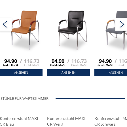
/
/
/
94.90
116.73
94.90
116.73
94.90
116
€exkl. MwSt
€ inkl. MwSt
€exkl. MwSt
€ inkl. MwSt
€exkl. MwSt
€ inkl
ANSEHEN
ANSEHEN
ANSEHEN
STÜHLE FÜR WARTEZIMMER
Konferenzstuhl MAXI
Konferenzstuhl MAXI
Konferenzstuhl M
CR Blau
CR Weiß
CR Schwarz