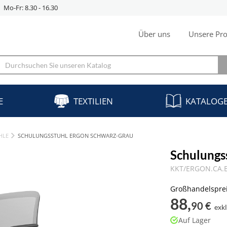
Mo-Fr: 8.30 - 16.30
Über uns
Unsere Pro
E
TEXTILIEN
KATALOG
HLE
SCHULUNGSSTUHL ERGON SCHWARZ-GRAU
Schulungs
KKT/ERGON.CA.B
Großhandelspre
88,
90 €
exk
Auf Lager