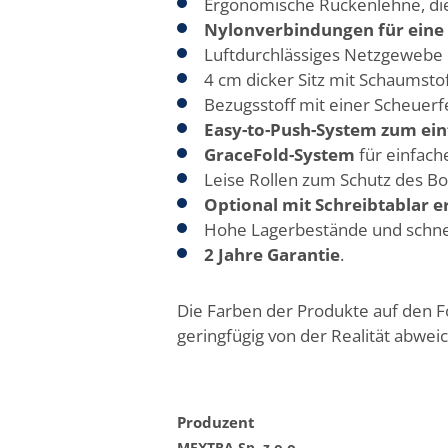
Ergonomische Rückenlehne, di
Nylonverbindungen für eine 
Luftdurchlässiges Netzgewebe m
4 cm dicker Sitz mit Schaumstof
Bezugsstoff mit einer Scheuerf
Easy-to-Push-System zum ein
GraceFold-System
für einfac
Leise Rollen zum Schutz des Bo
Optional mit Schreibtablar er
Hohe Lagerbestände und schne
2 Jahre Garantie
.
Die Farben der Produkte auf den 
geringfügig von der Realität abwei
Produzent
MEXTRA Sp. z o.o.