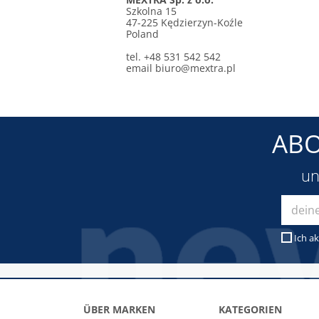
Szkolna 15
47-225 Kędzierzyn-Koźle
Poland
tel. +48 531 542 542
email
biuro@mextra.pl
ABO
un
Ich ak
ÜBER MARKEN
KATEGORIEN