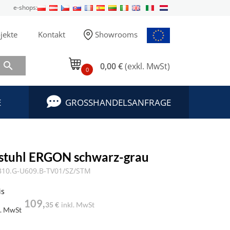
e-shops:
jekte
Kontakt
Showrooms

0,00 €
(exkl. MwSt)
0
E
GROSSHANDELSANFRAGE
stuhl ERGON schwarz-grau
10.G-U609.B-TV01/SZ/STM
is
109,
35 €
inkl. MwSt
l. MwSt