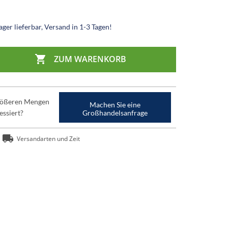
ger lieferbar, Versand in 1-3 Tagen!

ZUM WARENKORB
größeren Mengen
Machen Sie eine
essiert?
Großhandelsanfrage
Versandarten und Zeit