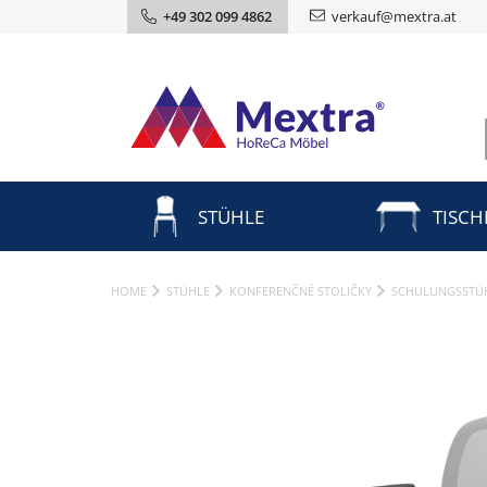
+49 302 099 4862
verkauf@mextra.at
STÜHLE
TISCH
HOME
STÜHLE
KONFERENČNÉ STOLIČKY
SCHULUNGSSTÜ