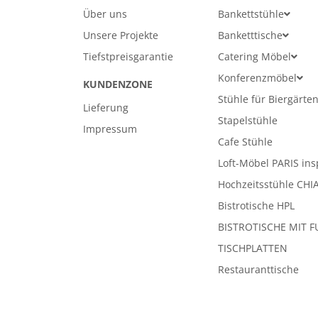
Über uns
Bankettstühle
Unsere Projekte
Banketttische
Tiefstpreisgarantie
Catering Möbel
Konferenzmöbel
KUNDENZONE
Stühle für Biergärte
Lieferung
Stapelstühle
Impressum
Cafe Stühle
Loft-Möbel PARIS ins
Hochzeitsstühle CHI
Bistrotische HPL
BISTROTISCHE MIT F
TISCHPLATTEN
Restauranttische