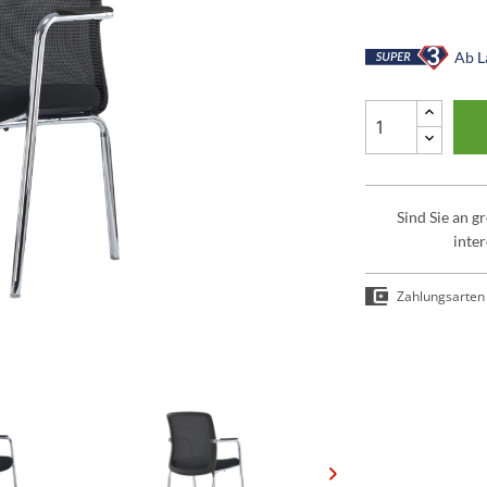
Ab La
Sind Sie an 
inter
Zahlungsarten