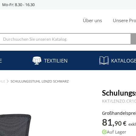
Mo-Fr: 8.30 - 16.30
Über uns
Unsere Pro
E
TEXTILIEN
KATALOG
HLE
SCHULUNGSSTUHL LENZO SCHWARZ
Schulungs
KKT/LENZO.CR10
Großhandelspre
81,
90 €
exk
Auf Lager