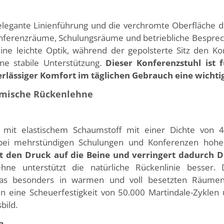
elegante Linienführung und die verchromte Oberfläche de
onferenzräume, Schulungsräume und betriebliche Bespr
ne leichte Optik, während der gepolsterte Sitz den K
e stabile Unterstützung.
Dieser Konferenzstuhl ist 
erlässiger Komfort im täglichen Gebrauch eine wichtig
omische Rückenlehne
mit elastischem Schaumstoff mit einer Dichte von 45
 bei mehrstündigen Schulungen und Konferenzen hohe
t den Druck auf die Beine und verringert dadurch D
ne unterstützt die natürliche Rückenlinie besser. 
, was besonders in warmen und voll besetzten Räume
n eine Scheuerfestigkeit von 50.000 Martindale-Zykle
bild.
n