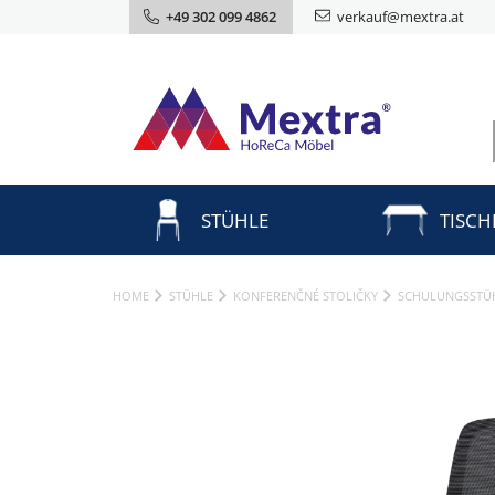
+49 302 099 4862
verkauf@mextra.at
STÜHLE
TISCH
HOME
STÜHLE
KONFERENČNÉ STOLIČKY
SCHULUNGSSTÜ