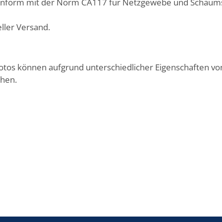
nform mit der Norm CA117 für Netzgewebe und Schaums
ller Versand.
Fotos können aufgrund unterschiedlicher Eigenschaften v
chen.