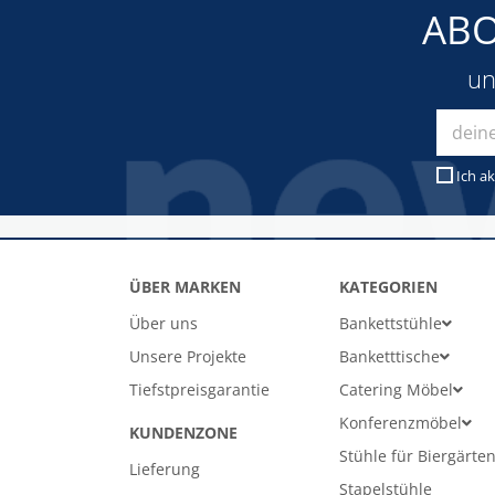
ABO
un
Ich ak
ÜBER MARKEN
KATEGORIEN
Über uns
Bankettstühle
Unsere Projekte
Banketttische
Tiefstpreisgarantie
Catering Möbel
Konferenzmöbel
KUNDENZONE
Stühle für Biergärte
Lieferung
Stapelstühle