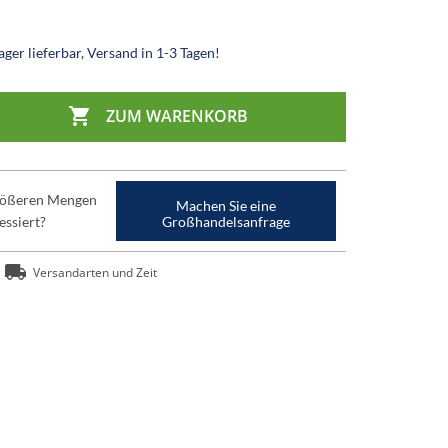
ger lieferbar, Versand in 1-3 Tagen!

ZUM WARENKORB
größeren Mengen
Machen Sie eine
essiert?
Großhandelsanfrage
Versandarten und Zeit