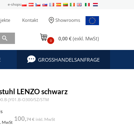
e-shops:
jekte
Kontakt
Showrooms

0,00 €
(exkl. MwSt)
0
E
GROSSHANDELSANFRAGE
stuhl LENZO schwarz
0.B-JY01.B-O300/SZ/STM
is
100,
74 €
inkl. MwSt
l. MwSt