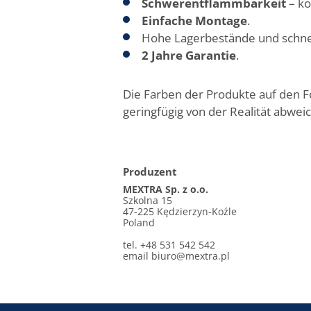
Schwerentflammbarkeit
– ko
Einfache Montage
.
Hohe Lagerbestände und schne
2 Jahre Garantie
.
Die Farben der Produkte auf den 
geringfügig von der Realität abwei
Produzent
MEXTRA Sp. z o.o.
Szkolna 15
47-225 Kędzierzyn-Koźle
Poland
tel. +48 531 542 542
email
biuro@mextra.pl