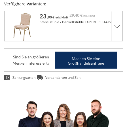
Verfügbare Varianten:
23,
29,
40 €
inkl. MwSt
90 €
exkl. MwSt
Stapelstühle / Bankettstühle EXPERT ES314 beige
Sind Sie an größeren
Machen Sie eine
Mengen interessiert?
Großhandelsanfrage
Zahlungsarten
Versandarten und Zeit