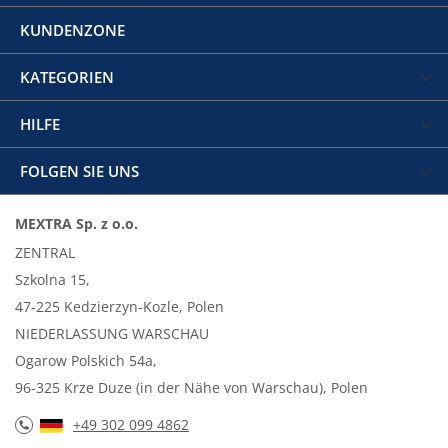
KUNDENZONE
KATEGORIEN
HILFE
FOLGEN SIE UNS
MEXTRA Sp. z o.o.
ZENTRAL
Szkolna 15,
47-225 Kedzierzyn-Kozle, Polen
NIEDERLASSUNG WARSCHAU
Ogarow Polskich 54a,
96-325 Krze Duze (in der Nähe von Warschau), Polen
+49 302 099 4862