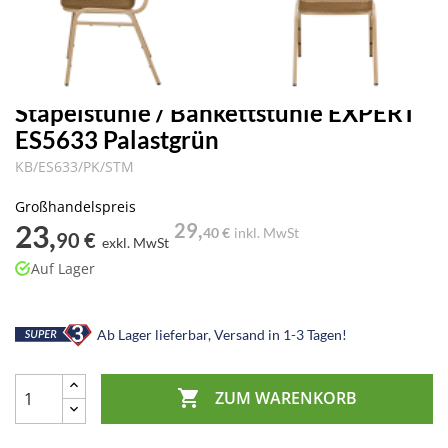
Stapelstühle / Bankettstühle EXPERT
ES5633 Palastgrün
KB/ES633/PK/STM
Großhandelspreis
23,
29,
40 €
inkl. MwSt
90 €
exkl. MwSt
Auf Lager
Ab Lager lieferbar, Versand in 1-3 Tagen!

ZUM WARENKORB