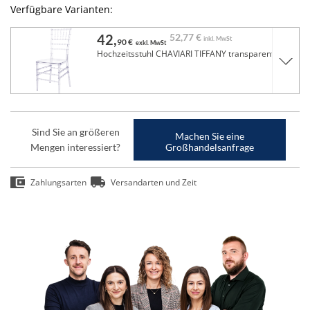
Verfügbare Varianten:
42,
52,
77 €
inkl. MwSt
90 €
exkl. MwSt
Hochzeitsstuhl CHAVIARI TIFFANY transparent
Sind Sie an größeren
Machen Sie eine
Mengen interessiert?
Großhandelsanfrage
Zahlungsarten
Versandarten und Zeit