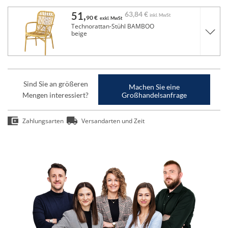
51,
63,
84 €
inkl. MwSt
90 €
exkl. MwSt
Technorattan-Stühl BAMBOO
beige
Sind Sie an größeren
Machen Sie eine
Mengen interessiert?
Großhandelsanfrage
Zahlungsarten
Versandarten und Zeit