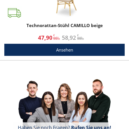
Technorattan-Stühl CAMILLO beige
€
€
47,90
58,92
exkl.
inkl.
Ansehen
Haben Sie noch Fragen?
Rufen Sie uns an!