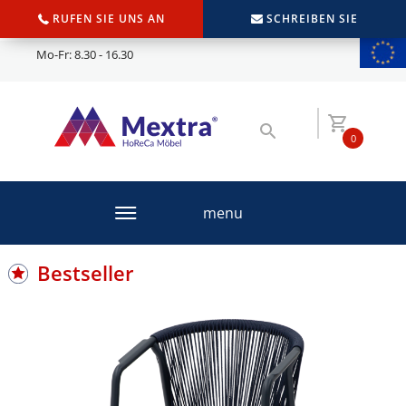
RUFEN SIE UNS AN
SCHREIBEN SIE
Mo-Fr: 8.30 - 16.30
0
menu
Bestseller