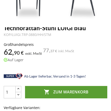
Technorattan-Stühl LUIGI blau
KOP/LUIGI.TRP.0880/HH/STM
Großhandelspreis
62,
77,
37 €
inkl. MwSt
90 €
exkl. MwSt
Auf Lager
Ab Lager lieferbar, Versand in 1-3 Tagen!

ZUM WARENKORB
Verfügbare Varianten: