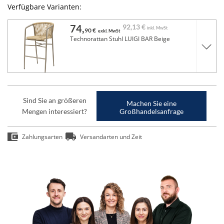
Verfügbare Varianten:
74,
92,
13 €
inkl. MwSt
90 €
exkl. MwSt
Technorattan Stuhl LUIGI BAR Beige
Sind Sie an größeren
Machen Sie eine
Mengen interessiert?
Großhandelsanfrage
Zahlungsarten
Versandarten und Zeit