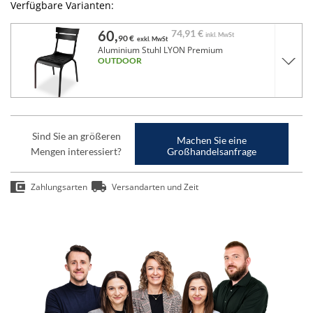
Verfügbare Varianten:
60,
74,
91 €
inkl. MwSt
90 €
exkl. MwSt
Aluminium Stuhl LYON Premium
OUTDOOR
Sind Sie an größeren
Machen Sie eine
Mengen interessiert?
Großhandelsanfrage
Zahlungsarten
Versandarten und Zeit