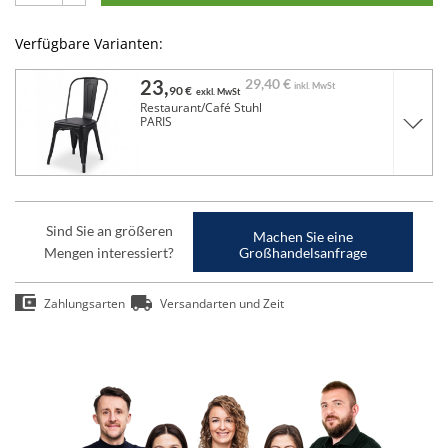
Verfügbare Varianten:
23,
29,
40 €
inkl. MwSt
90 €
exkl. MwSt
Restaurant/Café Stuhl
PARIS
Sind Sie an größeren
Machen Sie eine
Mengen interessiert?
Großhandelsanfrage
Zahlungsarten
Versandarten und Zeit