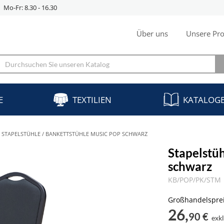
Mo-Fr: 8.30 - 16.30
Über uns
Unsere Pro
E
TEXTILIEN
KATALOG
STAPELSTÜHLE / BANKETTSTÜHLE MUSIC POP SCHWARZ
Stapelstü
schwarz
KB/POP/PK/STM
Großhandelspre
26,
90 €
exk