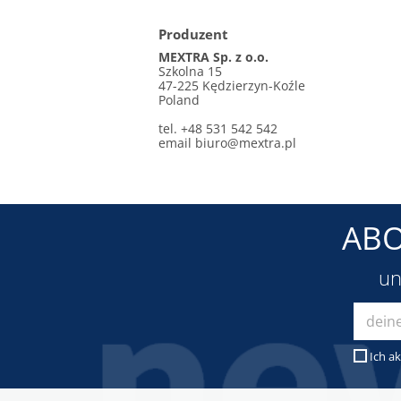
Produzent
MEXTRA Sp. z o.o.
Szkolna 15
47-225 Kędzierzyn-Koźle
Poland
tel. +48 531 542 542
email
biuro@mextra.pl
ABO
un
Ich ak