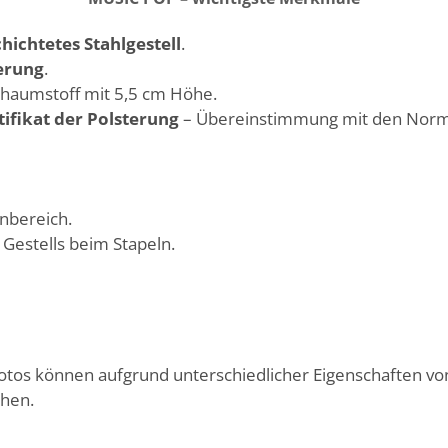
hichtetes Stahlgestell
.
erung
.
chaumstoff
mit 5,5 cm Höhe.
fikat der Polsterung
– Übereinstimmung mit den Norm
nbereich.
Gestells beim Stapeln.
Fotos können aufgrund unterschiedlicher Eigenschaften v
chen.