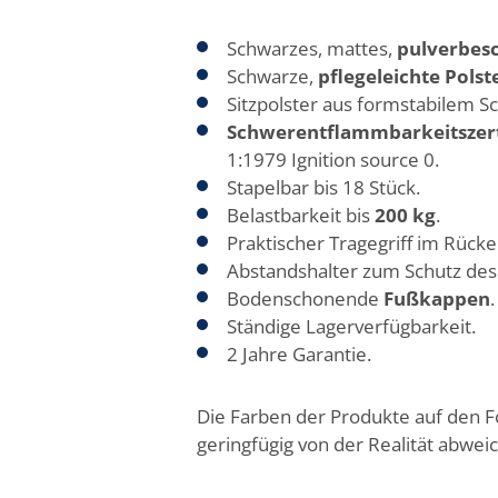
Schwarzes, mattes,
pulverbesc
Schwarze,
pflegeleichte
Polst
Sitzpolster aus formstabilem S
Schwerentflammbarkeitszerti
1:1979 Ignition source 0.
Stapelbar bis 18 Stück
.
Belastbarkeit bis
200 kg
.
Praktischer Tragegriff
im Rücke
Abstandshalter
zum Schutz des 
Bodenschonende
Fußkappen
.
Ständige Lagerverfügbarkeit.
2 Jahre Garantie
.
Die Farben der Produkte auf den 
geringfügig von der Realität abwei