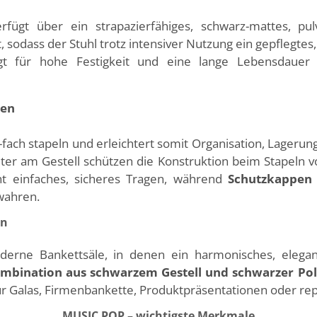
gt über ein strapazierfähiges, schwarz-mattes, pulve
t, sodass der Stuhl trotz intensiver Nutzung ein gepflegtes
gt für hohe Festigkeit und eine lange Lebensdauer
ben
-fach stapeln
und erleichtert somit Organisation, Lagerun
er am Gestell schützen die Konstruktion beim Stapeln v
ht einfaches, sicheres Tragen, während
Schutzkappen
wahren.
en
erne Bankettsäle, in denen ein harmonisches, elegante
mbination aus schwarzem Gestell und schwarzer Pols
ür Galas, Firmenbankette, Produktpräsentationen oder rep
MUSIC POP – wichtigste Merkmale