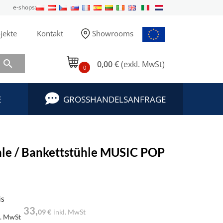
e-shops:
jekte
Kontakt
Showrooms

0,00 €
(exkl. MwSt)
0
E
GROSSHANDELSANFRAGE
hle / Bankettstühle MUSIC POP
is
33,
09 €
inkl. MwSt
l. MwSt