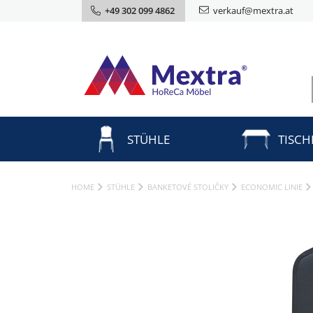
+49 302 099 4862
verkauf@mextra.at
STÜHLE
TISCH
HOME
STÜHLE
BANKETOVÉ STOLIČKY
ECONOMIC LINIE