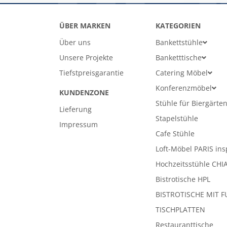
ÜBER MARKEN
KATEGORIEN
Über uns
Bankettstühle
Unsere Projekte
Banketttische
Tiefstpreisgarantie
Catering Möbel
Konferenzmöbel
KUNDENZONE
Stühle für Biergärte
Lieferung
Stapelstühle
Impressum
Cafe Stühle
Loft-Möbel PARIS ins
Hochzeitsstühle CHI
Bistrotische HPL
BISTROTISCHE MIT F
TISCHPLATTEN
Restauranttische