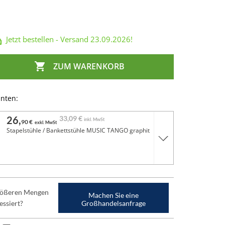
Jetzt bestellen - Versand
23.09.2026
!

ZUM WARENKORB
anten:
26,
33,
09 €
inkl. MwSt
90 €
exkl. MwSt
Stapelstühle / Bankettstühle MUSIC TANGO graphit
größeren Mengen
Machen Sie eine
essiert?
Großhandelsanfrage