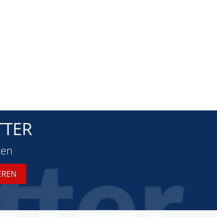
TTER
ten