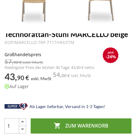
Technorattan-Stühl MARCELLO beige
KOP/MARCELLO.TRP.7117/HH/STM
jetzt
Großhandelspreis
-24%
57,
90 €
exkl. MwSt
Niedrigster Preis der letzten 30 Tage: 43,90 € netto
43,
54,
00 €
inkl. MwSt
90 €
exkl. MwSt
Auf Lager
Ab Lager lieferbar, Versand in 1-3 Tagen!

ZUM WARENKORB