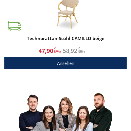
Technorattan-Stühl CAMILLO beige
€
€
47,90
58,92
exkl.
inkl.
Ansehen