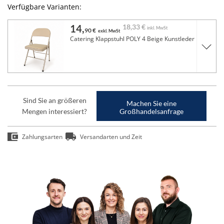
Verfügbare Varianten:
14,
18,
33 €
inkl. MwSt
90 €
exkl. MwSt
Catering Klappstuhl POLY 4 Beige Kunstleder
Sind Sie an größeren
Machen Sie eine
Mengen interessiert?
Großhandelsanfrage
Zahlungsarten
Versandarten und Zeit