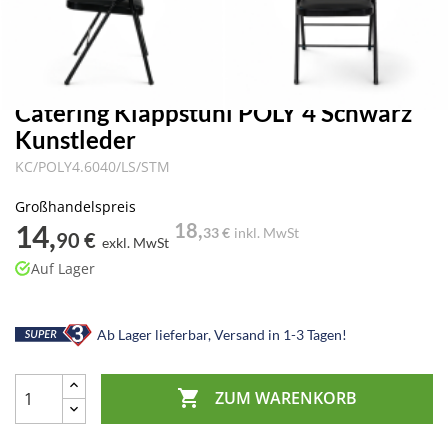
Catering Klappstuhl POLY 4 Schwarz
Kunstleder
KC/POLY4.6040/LS/STM
Großhandelspreis
14,
18,
33 €
inkl. MwSt
90 €
exkl. MwSt
Auf Lager
Ab Lager lieferbar, Versand in 1-3 Tagen!

ZUM WARENKORB