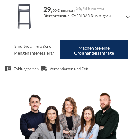
29,
36,
78 €
inkl. MwSt
90 €
exkl. MwSt
Biergartenstuhl CAPRI BAR Dunkelgrau
Sind Sie an größeren
Machen Sie eine
Mengen interessiert?
Großhandelsanfrage
Zahlungsarten
Versandarten und Zeit