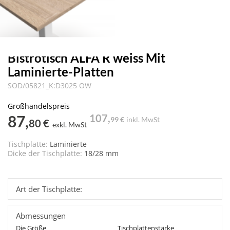
Bistrotisch ALFA R weiss Mit
Laminierte-Platten
SOD/05821_K:D3025 OW
Großhandelspreis
87,
107,
99 €
inkl. MwSt
80 €
exkl. MwSt
Tischplatte:
Laminierte
Dicke der Tischplatte:
18/28 mm
Art der Tischplatte:
Abmessungen
Die Größe
Tischplattenstärke