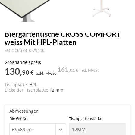
Biergartentische CROSS COMFORT
weiss Mit HPL-Platten
SOD/06678_K:V9400
Großhandelspreis
130,
161,
01 €
inkl. MwSt
90 €
exkl. MwSt
Tischplatte:
HPL
Dicke der Tischplatte:
12 mm
Abmessungen
Die Größe
Tischplattenstärke