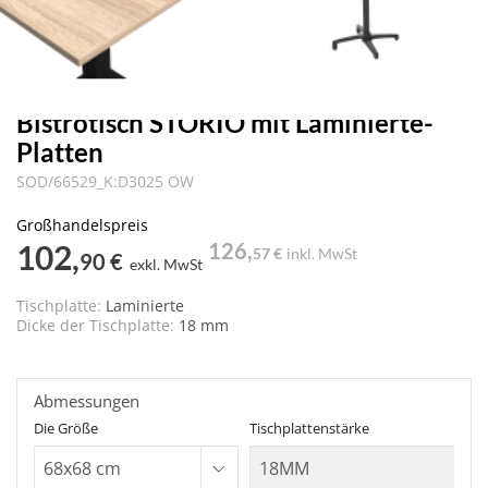
Bistrotisch STORIO mit Laminierte-
Platten
SOD/66529_K:D3025 OW
Großhandelspreis
102,
126,
57 €
inkl. MwSt
90 €
exkl. MwSt
Tischplatte:
Laminierte
Dicke der Tischplatte:
18 mm
Abmessungen
Die Größe
Tischplattenstärke