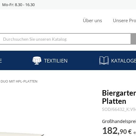
Mo-Fr: 8.30 - 16.30
Über uns
Unsere Pro
E
TEXTILIEN
KATALOG
 DUO MIT HPL-PLATTEN
Biergarte
Platten
SOD/66432_K:V9
Großhandelspre
182,
90 €
e