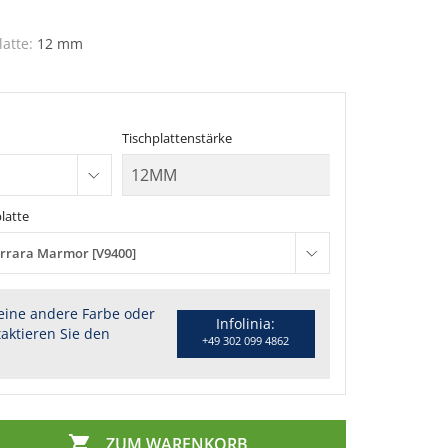
latte:
12 mm
n
Tischplattenstärke
latte
rrara Marmor [V9400]
eine andere Farbe oder
Infolinia:
aktieren Sie den
+49 302 099 4862

ZUM WARENKORB