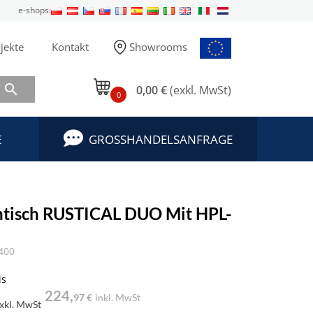
e-shops:
jekte
Kontakt
Showrooms

0,00 €
(exkl. MwSt)
0
E
GROSSHANDELSANFRAGE
ntisch RUSTICAL DUO Mit HPL-
400
is
224,
97 €
inkl. MwSt
xkl. MwSt