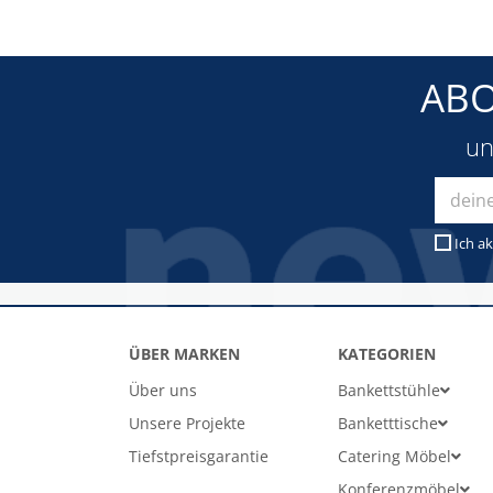
ABO
un
Ich ak
ÜBER MARKEN
KATEGORIEN
Über uns
Bankettstühle
Unsere Projekte
Banketttische
Tiefstpreisgarantie
Catering Möbel
Konferenzmöbel