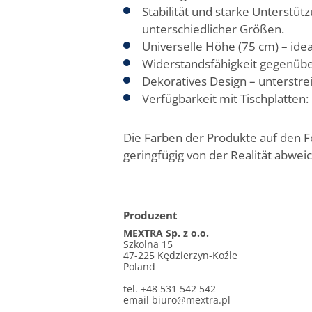
Stabilität und starke Unterstü
unterschiedlicher Größen.
Universelle Höhe (75 cm) – idea
Widerstandsfähigkeit gegenüber
Dekoratives Design – unterstr
Verfügbarkeit mit Tischplatten
Die Farben der Produkte auf den 
geringfügig von der Realität abwei
Produzent
MEXTRA Sp. z o.o.
Szkolna 15
47-225 Kędzierzyn-Koźle
Poland
tel. +48 531 542 542
email
biuro@mextra.pl