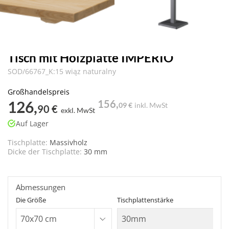
Tisch mit Holzplatte IMPERIO
SOD/66767_K:15 wiąz naturalny
Großhandelspreis
126,
156,
09 €
inkl. MwSt
90 €
exkl. MwSt
Auf Lager
Tischplatte:
Massivholz
Dicke der Tischplatte:
30 mm
Abmessungen
Die Größe
Tischplattenstärke