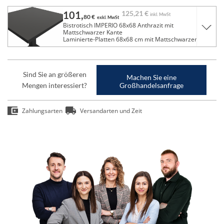
101,
125,
21 €
inkl. MwSt
80 €
exkl. MwSt
Bistrotisch IMPERIO 68x68 Anthrazit mit
Mattschwarzer Kante
Laminierte-Platten 68x68 cm mit Mattschwarzer Kante
Sind Sie an größeren
Machen Sie eine
Mengen interessiert?
Großhandelsanfrage
Zahlungsarten
Versandarten und Zeit