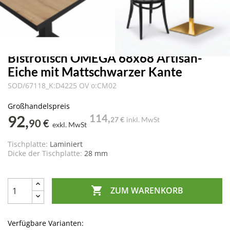
Bistrotisch OMEGA 68x68 Artisan-
Eiche mit Mattschwarzer Kante
SOD/67118_K:D4225 OV o:CM02
Großhandelspreis
92,
114,
27 €
inkl. MwSt
90 €
exkl. MwSt
Tischplatte:
Laminiert
Dicke der Tischplatte:
28 mm

ZUM WARENKORB
Verfügbare Varianten: