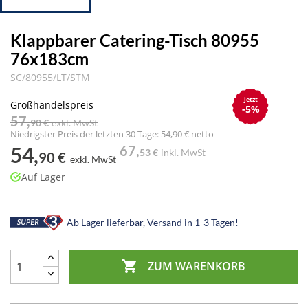
Klappbarer Catering-Tisch 80955
76x183cm
SC/80955/LT/STM
jetzt
Großhandelspreis
-5%
57,
90 €
exkl. MwSt
Niedrigster Preis der letzten 30 Tage: 54,90 € netto
54,
67,
53 €
inkl. MwSt
90 €
exkl. MwSt
Auf Lager
Ab Lager lieferbar, Versand in 1-3 Tagen!

ZUM WARENKORB