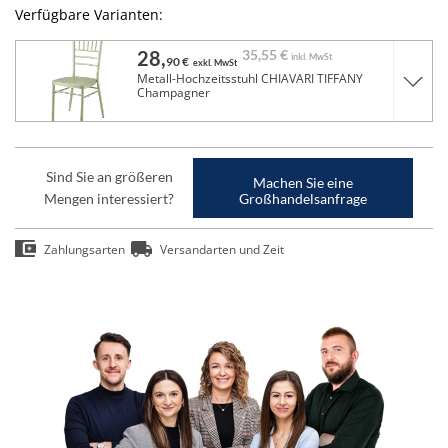
Verfügbare Varianten:
28,
35,
55 €
inkl. MwSt
90 €
exkl. MwSt
Metall-Hochzeitsstuhl CHIAVARI TIFFANY
Champagner
Sind Sie an größeren
Machen Sie eine
Mengen interessiert?
Großhandelsanfrage
Zahlungsarten
Versandarten und Zeit