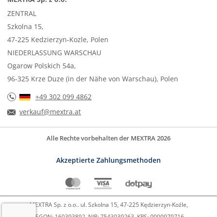
ZENTRAL
Szkolna 15,
47-225 Kedzierzyn-Kozle, Polen
NIEDERLASSUNG WARSCHAU
Ogarow Polskich 54a,
96-325 Krze Duze (in der Nähe von Warschau), Polen
+49 302 099 4862
verkauf@mextra.at
Alle Rechte vorbehalten der MEXTRA 2026
Akzeptierte Zahlungsmethoden
MEXTRA Sp. z o.o.. ul. Szkolna 15, 47-225 Kędzierzyn-Koźle,
REGON: 160393892, NIP: 7543039263, KRS: 0000979716,