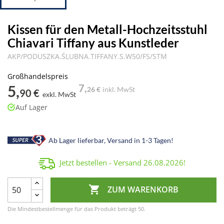
Kissen für den Metall-Hochzeitsstuhl
Chiavari Tiffany aus Kunstleder
AKP/PODUSZKA.ŚLUBNA.TIFFANY.S.W50/FS/STM
Großhandelspreis
5,
7,
26 €
inkl. MwSt
90 €
exkl. MwSt
Auf Lager
Ab Lager lieferbar, Versand in 1-3 Tagen!
Jetzt bestellen - Versand
26.08.2026
!

ZUM WARENKORB
Die Mindestbestellmenge für das Produkt beträgt 50.