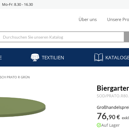
Mo-Fr: 8.30 - 16.30
Über uns
Unsere Pro
E
TEXTILIEN
KATALOG
ISCH PRATO R GRÜN
Biergarte
SOD/PRATO.R80
Großhandelspre
76,
90 €
exk
Auf Lager