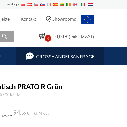
e-shops:
jekte
Kontakt
Showrooms

0,00 €
(exkl. MwSt)
0
E
GROSSHANDELSANFRAGE
ntisch PRATO R Grün
.57/VH/STM
is
94,
59 €
inkl. MwSt
l. MwSt