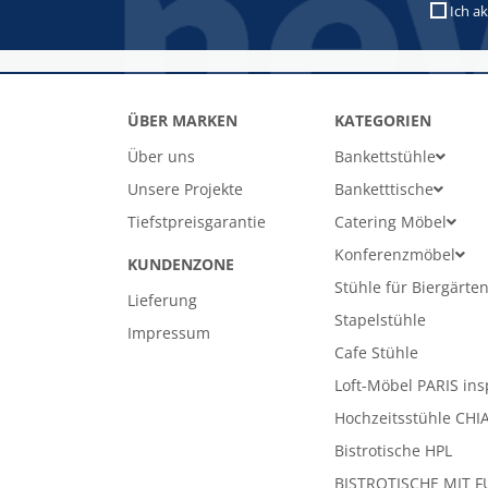
Ich ak
ÜBER MARKEN
KATEGORIEN
Über uns
Bankettstühle
Unsere Projekte
Banketttische
Tiefstpreisgarantie
Catering Möbel
Konferenzmöbel
KUNDENZONE
Stühle für Biergärte
Lieferung
Stapelstühle
Impressum
Cafe Stühle
Loft-Möbel PARIS ins
Hochzeitsstühle CHI
Bistrotische HPL
BISTROTISCHE MIT F