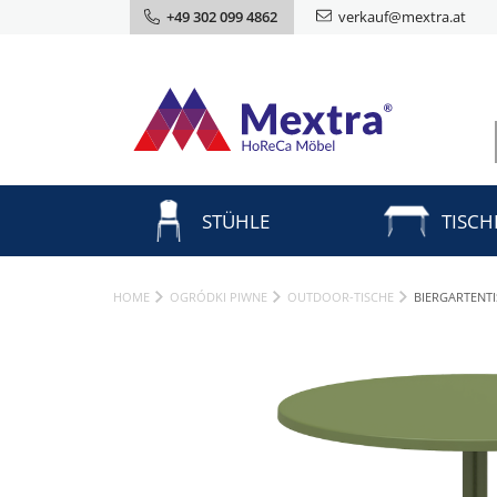
+49 302 099 4862
verkauf@mextra.at
STÜHLE
TISCH
HOME
OGRÓDKI PIWNE
OUTDOOR-TISCHE
BIERGARTENT