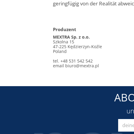
geringfügig von der Realität abwei
Produzent
MEXTRA Sp. z o.o.
Szkolna 15
47-225 Kędzierzyn-Koźle
Poland
tel. +48 531 542 542
email
biuro@mextra.pl
ABO
un