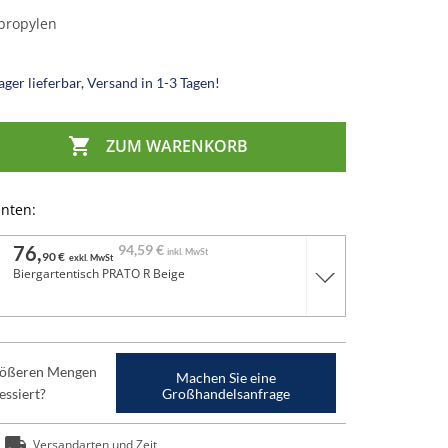
propylen
ger lieferbar, Versand in 1-3 Tagen!

ZUM WARENKORB
anten:
76,
94,
59 €
inkl. MwSt
90 €
exkl. MwSt
Biergartentisch PRATO R Beige
größeren Mengen
Machen Sie eine
essiert?
Großhandelsanfrage
Versandarten und Zeit