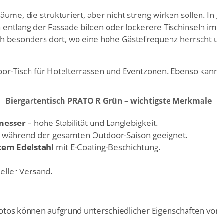
Räume, die strukturiert, aber nicht streng wirken sollen.
ntlang der Fassade bilden oder lockerere Tischinseln im 
h besonders dort, wo eine hohe Gäste­frequenz herrscht u
oor-Tisch für Hotelterrassen und Eventzonen. Ebenso kann 
Biergartentisch PRATO R Grün – wichtigste Merkmale
messer
– hohe Stabilität und Langlebigkeit.
z während der gesamten Outdoor-Saison geeignet.
tem Edelstahl
mit E-Coating-Beschichtung.
ller Versand.
Fotos können aufgrund unterschiedlicher Eigenschaften v