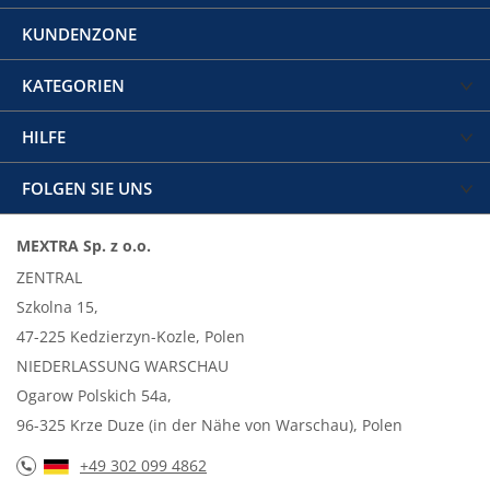
KUNDENZONE
KATEGORIEN
HILFE
FOLGEN SIE UNS
MEXTRA Sp. z o.o.
ZENTRAL
Szkolna 15,
47-225 Kedzierzyn-Kozle, Polen
NIEDERLASSUNG WARSCHAU
Ogarow Polskich 54a,
96-325 Krze Duze (in der Nähe von Warschau), Polen
+49 302 099 4862