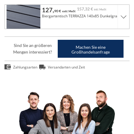
127,
157,
32 €
inkl. MwSt
90 €
exkl. MwSt
Biergartentisch TERRAZZA 140x85 Dunkelgrau
Sind Sie an größeren
Machen Sie eine
Mengen interessiert?
Großhandelsanfrage
Zahlungsarten
Versandarten und Zeit