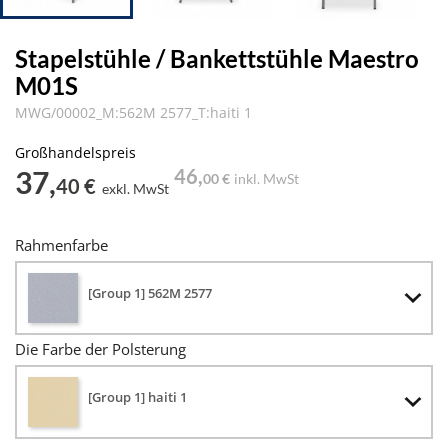
Stapelstühle / Bankettstühle Maestro
M01S
MWG/00002_M:562M 2577_T:haiti 1
Großhandelspreis
37,
46,
00 €
inkl. MwSt
40 €
exkl. MwSt
Rahmenfarbe
[Group 1] 562M 2577
Die Farbe der Polsterung
[Group 1] haiti 1