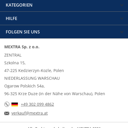
KATEGORIEN
HILFE
FOLGEN SIE UNS
MEXTRA Sp. z o.o.
ZENTRAL
Szkolna 15,
47-225 Kedzierzyn-Kozle, Polen
NIEDERLASSUNG WARSCHAU
Ogarow Polskich 54a,
96-325 Krze Duze (in der Nähe von Warschau), Polen
+49 302 099 4862
verkauf@mextra.at