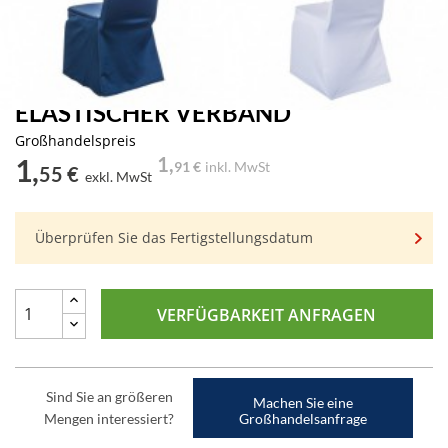
ELASTISCHER VERBAND
Großhandelspreis
1,
1,
91 €
inkl. MwSt
55 €
exkl. MwSt
Überprüfen Sie das Fertigstellungsdatum
VERFÜGBARKEIT ANFRAGEN
Sind Sie an größeren
Machen Sie eine
Mengen interessiert?
Großhandelsanfrage