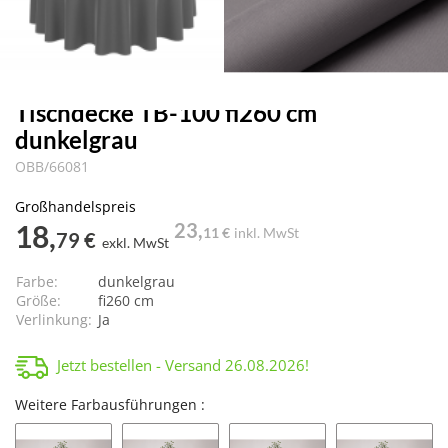
Tischdecke TB-100 fi260 cm
dunkelgrau
OBB/66081
Großhandelspreis
18,
23,
11 €
inkl. MwSt
79 €
exkl. MwSt
Farbe:
dunkelgrau
Größe:
fi260 cm
Verlinkung:
Ja
Jetzt bestellen - Versand
26.08.2026
!
Weitere Farbausführungen :