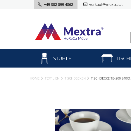
+49 302 099 4862
verkauf@mextra.at
STÜHLE
TISCH
HOME
TEXTILIEN
TISCHDECKEN
TISCHDECKE TB-200 240X