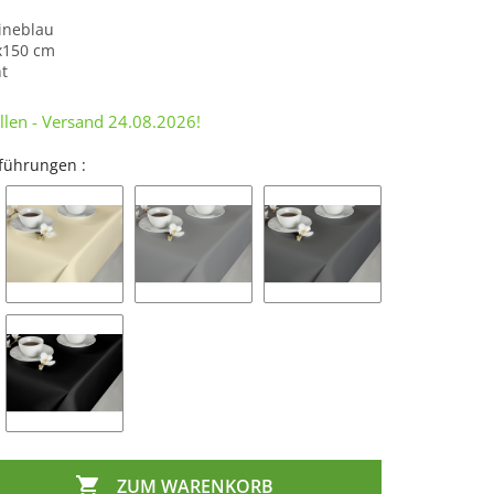
ineblau
x150 cm
ht
ellen - Versand
24.08.2026
!
führungen :

ZUM WARENKORB