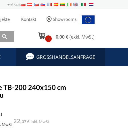
e-shops:
jekte
Kontakt
Showrooms

0,00 €
(exkl. MwSt)
0
E
GROSSHANDELSANFRAGE
e TB-200 240x150 cm
au
is
22,
37 €
inkl. MwSt
l. MwSt