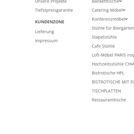
Unsere Projekte
Banketttische
Tiefstpreisgarantie
Catering Möbel
Konferenzmöbel
KUNDENZONE
Stühle für Biergärte
Lieferung
Stapelstühle
Impressum
Cafe Stühle
Loft-Möbel PARIS ins
Hochzeitsstühle CHI
Bistrotische HPL
BISTROTISCHE MIT F
TISCHPLATTEN
Restauranttische