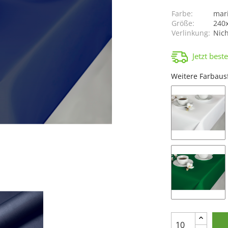
Farbe:
mar
Größe:
240
Verlinkung:
Nic
Jetzt best
Weitere Farbaus