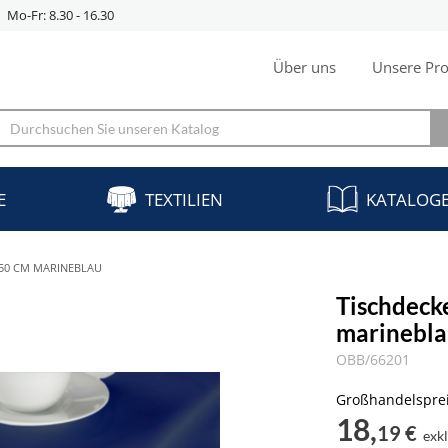
Mo-Fr: 8.30 - 16.30
Über uns
Unsere Pro
E
TEXTILIEN
KATALOG
150 CM MARINEBLAU
Tischdeck
marinebl
OBB/66201
Großhandelspre
18,
19 €
exk