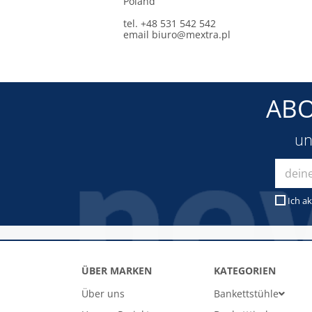
Poland
tel. +48 531 542 542
email
biuro@mextra.pl
ABO
un
Ich ak
ÜBER MARKEN
KATEGORIEN
Über uns
Bankettstühle