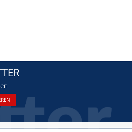
TTER
ten