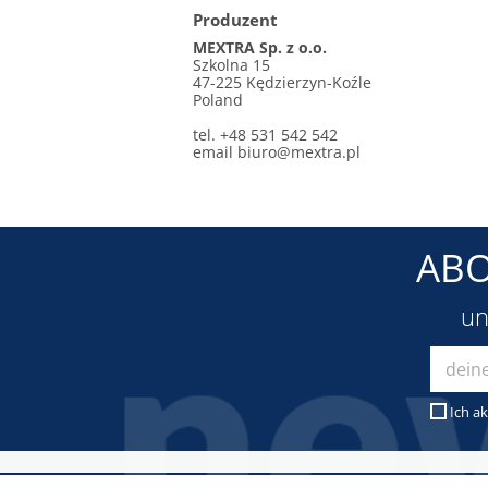
Produzent
MEXTRA Sp. z o.o.
Szkolna 15
47-225 Kędzierzyn-Koźle
Poland
tel. +48 531 542 542
email
biuro@mextra.pl
ABO
un
Ich ak