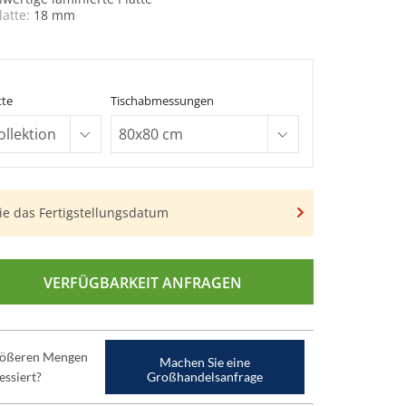
latte:
18 mm
n
tte
Tischabmessungen
ie das Fertigstellungsdatum
VERFÜGBARKEIT ANFRAGEN
größeren Mengen
Machen Sie eine
essiert?
Großhandelsanfrage