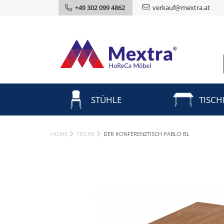
+49 302 099 4862
verkauf@mextra.at
STÜHLE
TISCH
HOME
TISCHE
DER KONFERENZTISCH PABLO BL