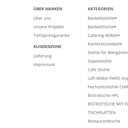
ÜBER MARKEN
KATEGORIEN
Über uns
Bankettstühle
Unsere Projekte
Banketttische
Tiefstpreisgarantie
Catering Möbel
Konferenzmöbel
KUNDENZONE
Stühle für Biergärte
Lieferung
Stapelstühle
Impressum
Cafe Stühle
Loft-Möbel PARIS ins
Hochzeitsstühle CHI
Bistrotische HPL
BISTROTISCHE MIT F
TISCHPLATTEN
Restauranttische