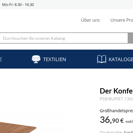
Mo-Fr: 8.30 - 16.30
Über uns
Unsere Pro
E
TEXTILIEN
KATALOG
Der Konfe
PSB/BUFFET.130
Großhandelspre
36,
90 €
exk
Tischplatte:
hoch