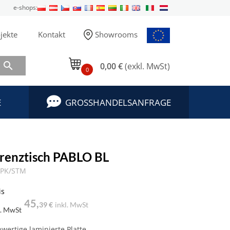
e-shops:
jekte
Kontakt
Showrooms

0,00 €
(exkl. MwSt)
0
E
GROSSHANDELSANFRAGE
renztisch PABLO BL
/PK/STM
is
45,
39 €
inkl. MwSt
l. MwSt
wertige laminierte Platte