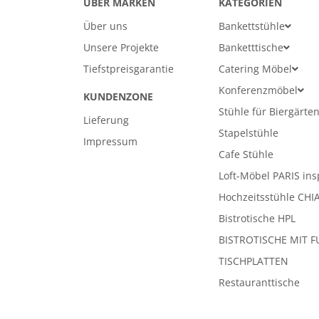
ÜBER MARKEN
KATEGORIEN
Über uns
Bankettstühle
Unsere Projekte
Banketttische
Tiefstpreisgarantie
Catering Möbel
Konferenzmöbel
KUNDENZONE
Stühle für Biergärte
Lieferung
Stapelstühle
Impressum
Cafe Stühle
Loft-Möbel PARIS ins
Hochzeitsstühle CHI
Bistrotische HPL
BISTROTISCHE MIT F
TISCHPLATTEN
Restauranttische