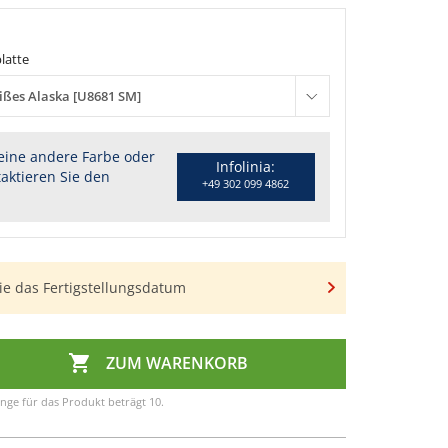
n
latte
ißes Alaska [U8681 SM]
eine andere Farbe oder
Infolinia:
aktieren Sie den
+49 302 099 4862
ie das Fertigstellungsdatum

ZUM WARENKORB
nge für das Produkt beträgt 10.