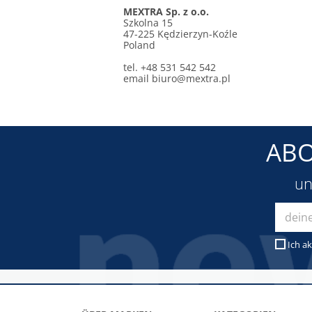
MEXTRA Sp. z o.o.
Szkolna 15
47-225 Kędzierzyn-Koźle
Poland
tel. +48 531 542 542
email
biuro@mextra.pl
ABO
un
Ich ak