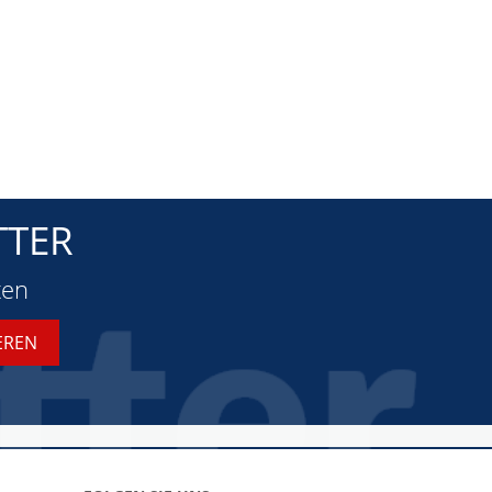
TTER
ten