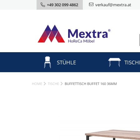
+49 302 099 4862
verkauf@mextra.at
STÜHLE
TISCH
HOME
TISCHE
BUFFETTISCH BUFFET 160 36MM