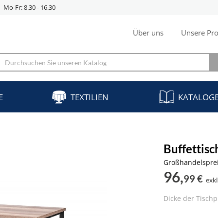
Mo-Fr: 8.30 - 16.30
Über uns
Unsere Pro
E
TEXTILIEN
KATALOG
Buffettis
Großhandelspre
96,
99 €
exk
Dicke der Tischp