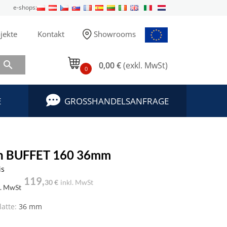
e-shops:
jekte
Kontakt
Showrooms

0,00 €
(exkl. MwSt)
0
E
GROSSHANDELSANFRAGE
ch BUFFET 160 36mm
is
119,
30 €
inkl. MwSt
l. MwSt
latte:
36 mm