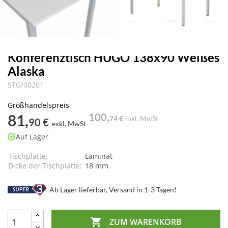
Konferenztisch HUGO 138x90 Weißes
Alaska
STG/00201
Großhandelspreis
81,
100,
74 €
inkl. MwSt
90 €
exkl. MwSt
Auf Lager
Tischplatte:
Laminat
Dicke der Tischplatte:
18 mm
Ab Lager lieferbar, Versand in 1-3 Tagen!

ZUM WARENKORB