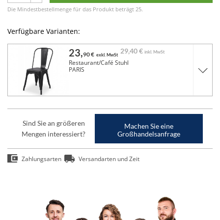
Die Mindestbestellmenge für das Produkt beträgt 25.
Verfügbare Varianten:
23,
29,
40 €
inkl. MwSt
90 €
exkl. MwSt
Restaurant/Café Stuhl
PARIS
Sind Sie an größeren
Machen Sie eine
Mengen interessiert?
Großhandelsanfrage
Zahlungsarten
Versandarten und Zeit